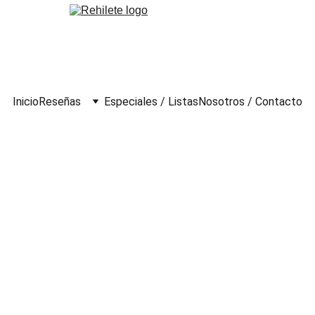
Inicio
Reseñas
Especiales / Listas
Nosotros / Contacto
omas de buró (1993)
 José Manuel Aguilera
íso
A DE REGIONCUATRO