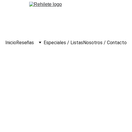
Inicio
Reseñas
Especiales / Listas
Nosotros / Contacto
o (1946)
los