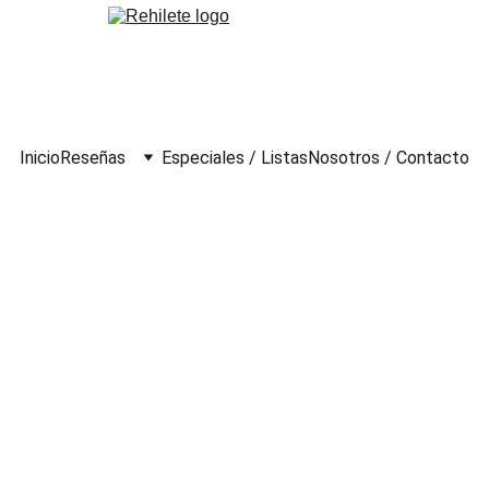
Inicio
Reseñas
Especiales / Listas
Nosotros / Contacto
gabundos (1955)
a