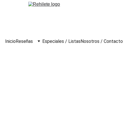
Inicio
Reseñas
Especiales / Listas
Nosotros / Contacto
s Reinas (2025)
o