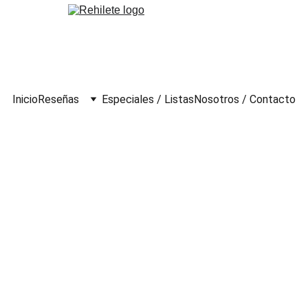
Inicio
Reseñas
Especiales / Listas
Nosotros / Contacto
midas (2024)
a
itorial por facilitarnos un ejemplar para esta reseña]