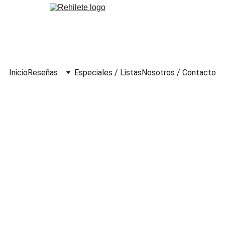
Inicio
Reseñas
Especiales / Listas
Nosotros / Contacto
nica: Flor y Canto (2022)
 Unidos