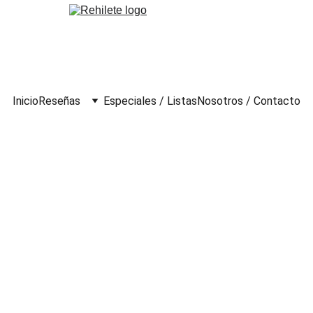
Inicio
Reseñas
Especiales / Listas
Nosotros / Contacto
ves (2007)
co Alba