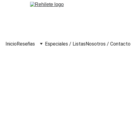
Inicio
Reseñas
Especiales / Listas
Nosotros / Contacto
 Tantas (1949)
do
ca