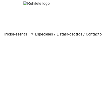
Inicio
Reseñas
Especiales / Listas
Nosotros / Contacto
026)
rumental