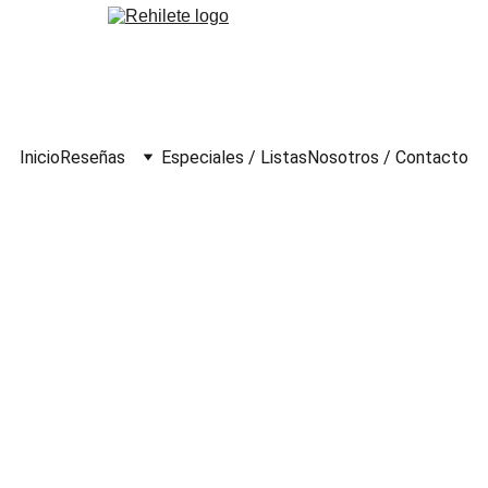
Inicio
Reseñas
Especiales / Listas
Nosotros / Contacto
 a Londres (2022)
z Riwes / Macarena Muñoz Ramos
 Música