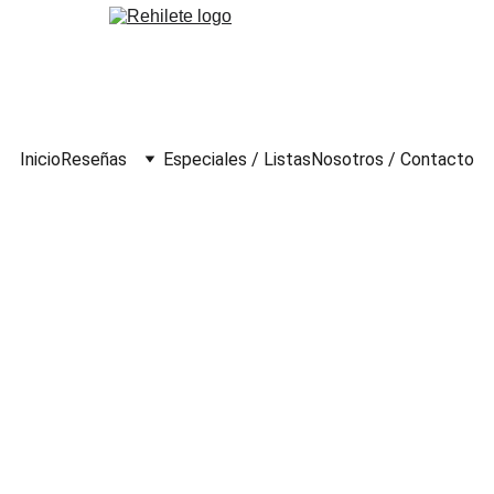
Inicio
Reseñas
Especiales / Listas
Nosotros / Contacto
bién (2001)
lo
/ Comedia